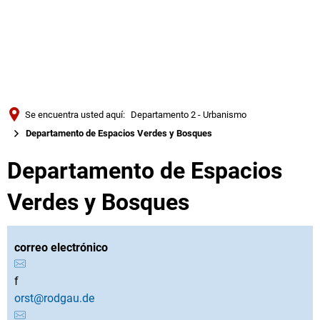
Türkçe
Українська
BUSQUE EN
Polski
Português
Se encuentra usted aquí:
Departamento 2 - Urbanismo
Română
Departamento de Espacios Verdes y Bosques
Български
Departamento de Espacios
Русский
Verdes y Bosques
Deutsch
MENÜ
correo electrónico
f
orst@rodgau.de