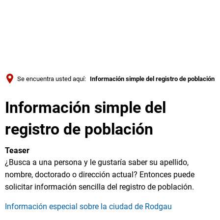
Türkçe
Українська
BUSQUE EN
Polski
Português
Se encuentra usted aquí:
Información simple del registro de población
Română
Información simple del
Български
Русский
registro de población
Deutsch
MENÜ
Teaser
¿Busca a una persona y le gustaría saber su apellido,
nombre, doctorado o dirección actual? Entonces puede
solicitar información sencilla del registro de población.
Información especial sobre la ciudad de Rodgau