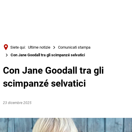
Türkçe
Українська
RICERCA
Polski
Português
Siete qui:
Ultime notizie
Comunicati stampa
Română
Con Jane Goodall tra gli scimpanzé selvatici
Български
Con Jane Goodall tra gli
Русский
scimpanzé selvatici
Deutsch
MENÜ
23 dicembre 2025