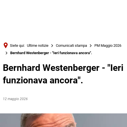
Türkçe
Українська
RICERCA
Polski
Português
Siete qui:
Ultime notizie
Comunicati stampa
PM Maggio 2026
Română
Bernhard Westenberger - "Ieri funzionava ancora".
Български
Bernhard Westenberger - "Ieri
Русский
funzionava ancora".
Deutsch
MENÜ
12 maggio 2026