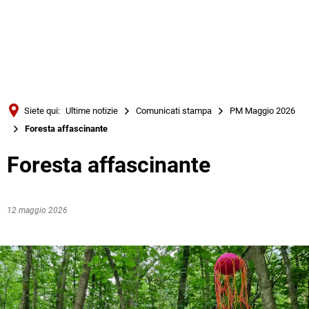
Türkçe
Українська
RICERCA
Polski
Português
Siete qui:
Ultime notizie
Comunicati stampa
PM Maggio 2026
Română
Foresta affascinante
Български
Foresta affascinante
Русский
Deutsch
MENÜ
12 maggio 2026