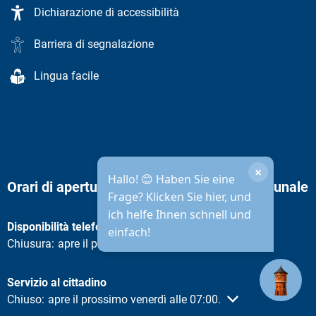
Dichiarazione di accessibilità
Barriera di segnalazione
Lingua facile
×
Hallo! 😊 Haben Sie eine
Orari di apertura dell'amministrazione comunale
Frage? Klicken Sie hier, und
ich helfe Ihnen schnell und
Disponibilità telefonica
einfach!
Fare clic per nascondere altri orari di apertura o chiusura
Chiusura:
apre il prossimo venerdì alle 08:30
.
Servizio al cittadino
Fare clic per nascondere altri orari di apertura o chiusura
Chiuso:
apre il prossimo venerdì alle 07:00.