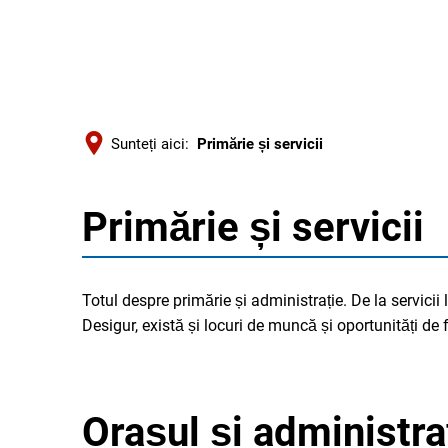
Sunteți aici:
Primărie și servicii
Primărie și servicii
Primărie
și
Totul despre primărie și administrație. De la servicii lo
Desigur, există și locuri de muncă și oportunități de
servicii
Orașul și administra