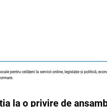
LUC
cale pentru cetățeni la servicii online, legislație și politică, econ
 formare.
ția la o privire de ansam