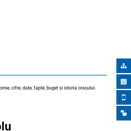
Türkçe
RĂRI ÎN ORAȘ
Українська
CĂUTARE
Polski
Português
Română
Български
Русский
Deutsch
MENÜ
omie, cifre, date, fapte, buget și istoria orașului.
blu