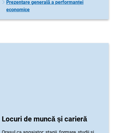
Prezentare generală a performanței
economice
Locuri de muncă și carieră
Orașul ca angajator: stagii, formare, studii și