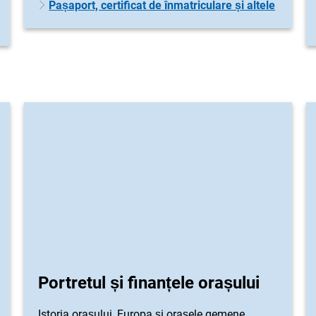
Pașaport, certificat de înmatriculare și altele
Portretul și finanțele orașului
Istoria orașului, Europa și orașele gemene,