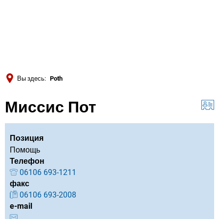
Türkçe
Українська
ПОИСК
Polski
Português
Вы здесь:
Poth
Română
Миссис Пот
Български
Русский
Deutsch
Позиция
MENÜ
Помощь
Телефон
06106 693-1211
факс
06106 693-2008
e-mail