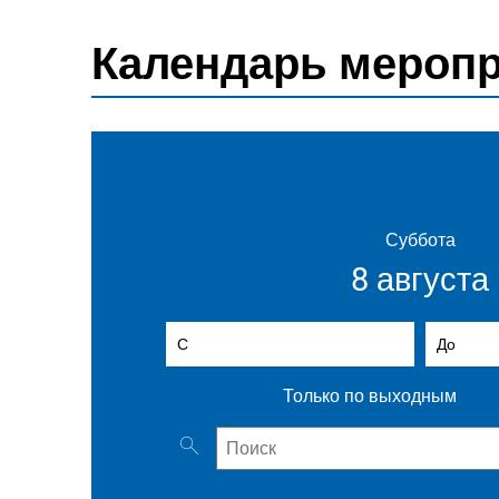
Календарь мероп
Суббота
8 августа
С
(введите дату начала)
До
(введ
Только по выходным