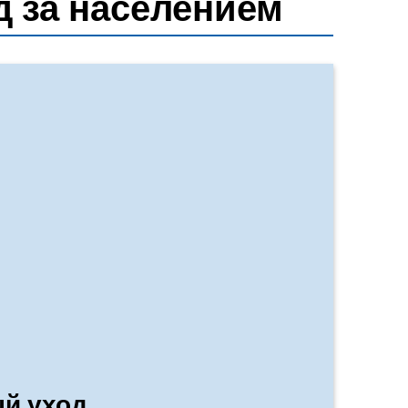
д за населением
й уход