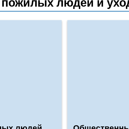
 пожилых людей и ухо
лых людей
Общественны