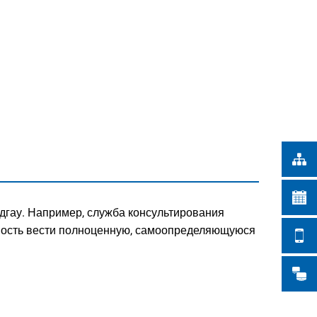
Türkçe
СКИЕ РАБОТЫ
Українська
ПОИСК
Polski
Português
Română
Български
Русский
Deutsch
MENÜ
дгау. Например, служба консультирования
ность вести полноценную, самоопределяющуюся