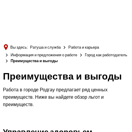
Türkçe
Українська
ПОИСК
Polski
Português
Вы здесь:
Ратуша и служба
Работа и карьера
Română
Информация и предложения о работе
Город как работодатель
Преимущества и выгоды
Български
Русский
Преимущества и выгоды
Deutsch
MENÜ
Работа в городе Родгау предлагает ряд ценных
преимуществ. Ниже вы найдете обзор льгот и
преимуществ.