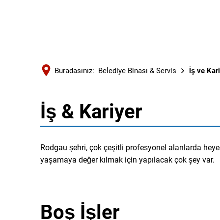
Buradasınız:
Belediye Binası & Servis
İş ve Kar
İş & Kariyer
İş
ve
Rodgau şehri, çok çeşitli profesyonel alanlarda heye
yaşamaya değer kılmak için yapılacak çok şey var.
Kariyer
Boş İşler