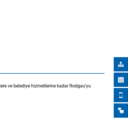
Türkçe
ŞEHİR İŞLERİ
Українська
ARAMA
Polski
Português
Română
Български
Русский
Deutsch
MENÜ
şlere ve belediye hizmetlerine kadar Rodgau'yu