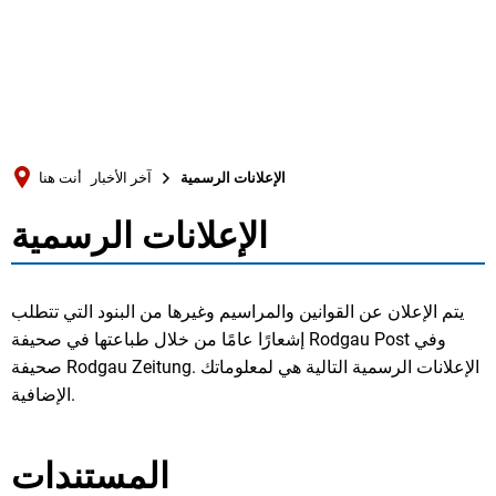
Türkçe
Українська
بحث
Polski
Português
الإعلانات الرسمية
آخر الأخبار
أنت هنا
Română
الإعلانات الرسمية
الإعلانات
Български
Русский
الرسمية
يتم الإعلان عن القوانين والمراسيم وغيرها من البنود التي تتطلب
Deutsch
MENÜ
إشعارًا عامًا من خلال طباعتها في صحيفة Rodgau Post وفي
صحيفة Rodgau Zeitung. الإعلانات الرسمية التالية هي لمعلوماتك
الإضافية.
المستندات