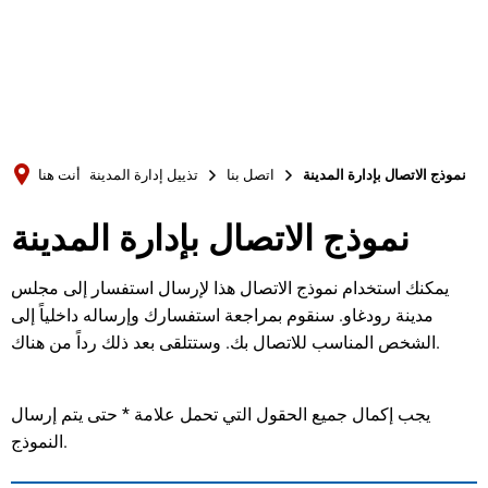
Türkçe
Українська
بحث
Polski
Português
نموذج الاتصال بإدارة المدينة
اتصل بنا
تذييل إدارة المدينة
أنت هنا
Română
نموذج الاتصال بإدارة المدينة
Български
Русский
يمكنك استخدام نموذج الاتصال هذا لإرسال استفسار إلى مجلس
Deutsch
MENÜ
مدينة رودغاو. سنقوم بمراجعة استفسارك وإرساله داخلياً إلى
الشخص المناسب للاتصال بك. وستتلقى بعد ذلك رداً من هناك.
يجب إكمال جميع الحقول التي تحمل علامة * حتى يتم إرسال
النموذج.