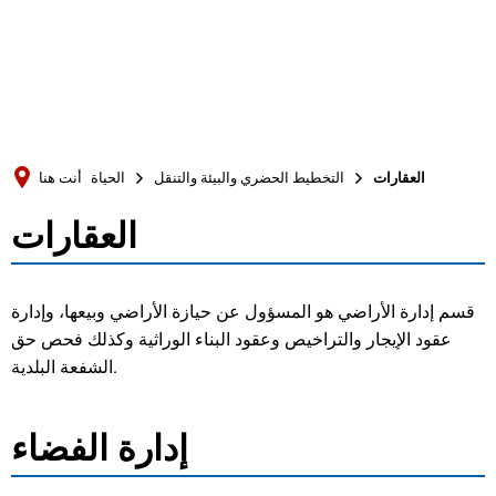
Türkçe
Українська
بحث
Polski
Português
العقارات
التخطيط الحضري والبيئة والتنقل
الحياة
أنت هنا
Română
العقارات
العقارات
Български
Русский
قسم إدارة الأراضي هو المسؤول عن حيازة الأراضي وبيعها، وإدارة
Deutsch
MENÜ
عقود الإيجار والتراخيص وعقود البناء الوراثية وكذلك فحص حق
الشفعة البلدية.
إدارة الفضاء