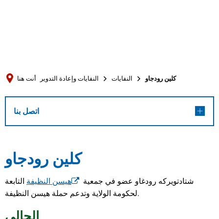
Türkçe
العربية
بحث
Українська
Română
كلين رودجاو
النفايات
النفايات وإعادة التدوير
أنت هنا
Български
Русский
اتصل بنا
Português
Deutsch
MENÜ
كلين رودجاو
شتادتويركه رودغاو عضو في جمعية
هيسن النظيفة
التابعة
لحكومة الولاية وتدعم حملة هيسن النظيفة.
الحالي