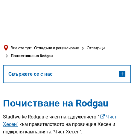
Türkçe
العربية
ТЪРСЕНЕ
Українська
Română
Вие сте тук:
Отпадъци и рециклиране
Отпадъци
Български
Почистване на Rodgau
Русский
Português
Свържете се с нас
Deutsch
MENÜ
Почистване на Rodgau
Stadtwerke Rodgau е член на сдружението "
Чист
Хесен"
към правителството на провинция Хесен и
подкрепя кампанията "Чист Хесен".