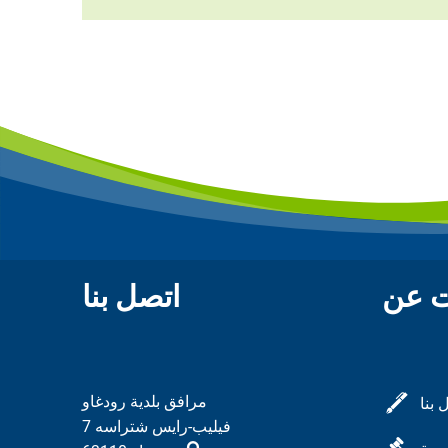
ت عن
اتصل بنا
مرافق بلدية رودغاو
 بنا
فيليب-رايس شتراسه 7