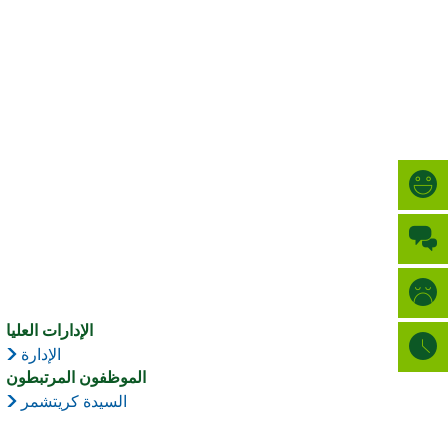
Türkçe
المدينة
العربية
بحث
Українська
Română
Български
Русский
Português
Deutsch
MENÜ
الإدارات العليا
الإدارة
الموظفون المرتبطون
السيدة كريتشمر