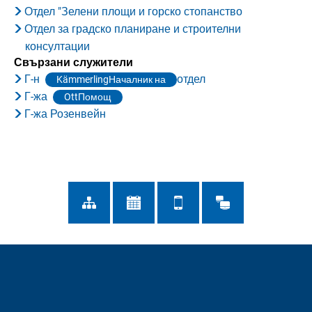
Отдел "Зелени площи и горско стопанство
Отдел за градско планиране и строителни
консултации
Свързани служители
Г-н
отдел
KämmerlingНачалник на
Г-жа
OttПомощ
Г-жа Розенвейн