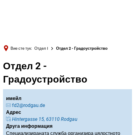
Türkçe
Українська
ТЪРСЕНЕ
Polski
Português
Вие сте тук:
Отдел I
Отдел 2 - Градоустройство
Română
Отдел 2 -
Български
Русский
Градоустройство
Deutsch
MENÜ
имейл
fd2@rodgau.de
Адрес
Hintergasse 15, 63110 Rodgau
Друга информация
Специализираната служба организира цялостното