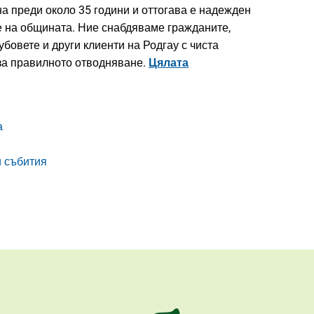
на преди около 35 години и оттогава е надежден
те на общината. Ние снабдяваме гражданите,
убовете и други клиенти на Родгау с чиста
за правилното отводняване.
Цялата
а
и събития