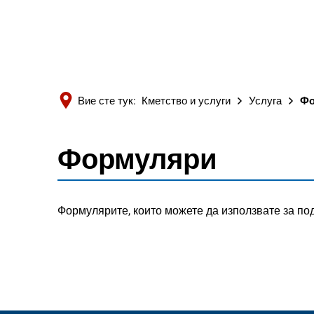
Вие сте тук:
Кметство и услуги
Услуга
Фо
Формуляри
Формуляри
Формулярите, които можете да използвате за под