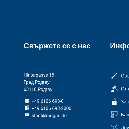
Свържете се с нас
Инф
Hintergasse 15
Свъ
Град Родгау
Отп
63110 Родгау
+49 6106 693-0
Защ
+49 6106 693-2000
Бан
stadt@rodgau.de
Дру