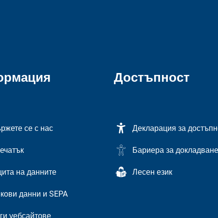
ормация
Достъпност
ржете се с нас
Декларация за достъпн
ечатък
Бариера за докладван
ита на данните
Лесен език
кови данни и SEPA
ги уебсайтове