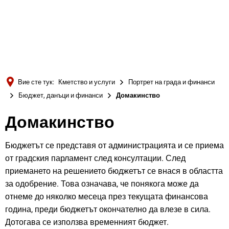
Türkçe
Українська
ТЪРСЕНЕ
Polski
Português
Вие сте тук:
Кметство и услуги
Портрет на града и финанси
Română
Бюджет, данъци и финанси
Домакинство
Български
Домакинство
Русский
Deutsch
Бюджетът се представя от администрацията и се приема
MENÜ
от градския парламент след консултации. След
приемането на решението бюджетът се внася в областта
за одобрение. Това означава, че понякога може да
отнеме до няколко месеца през текущата финансова
година, преди бюджетът окончателно да влезе в сила.
Дотогава се използва временният бюджет.