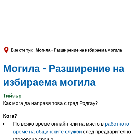
Türkçe
العربية
ТЪРСЕНЕ
Українська
Română
Вие сте тук:
Могила - Разширение на избираема могила
Български
Могила - Разширение на
Русский
Português
избираема могила
Deutsch
MENÜ
Тийзър
Как мога да направя това с град Родгау?
Кога?
По всяко време онлайн или на място в
работното
време на общинските служби
след предварително
уговорена среща