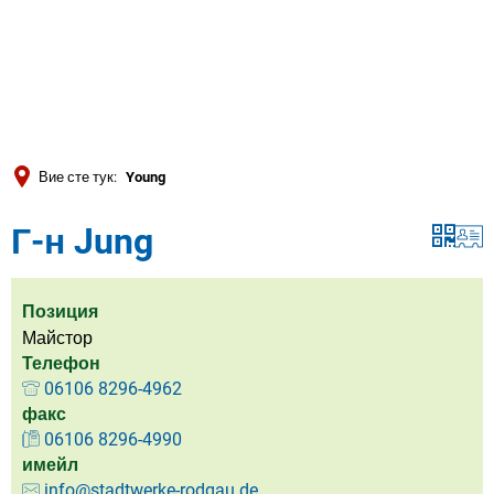
Türkçe
العربية
ТЪРСЕНЕ
Українська
Română
Вие сте тук:
Young
Български
Г-н Jung
Русский
Português
Deutsch
Позиция
MENÜ
Майстор
Телефон
06106 8296-4962
факс
06106 8296-4990
имейл
info@stadtwerke-rodgau.de