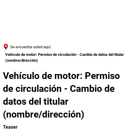
Türkçe
Українська
BUSQUE EN
Polski
Português
Se encuentra usted aquí:
Română
Vehículo de motor: Permiso de circulación - Cambio de datos del titular
(nombre/dirección)
Български
Русский
Vehículo de motor: Permiso
Deutsch
MENÜ
de circulación - Cambio de
datos del titular
(nombre/dirección)
Teaser