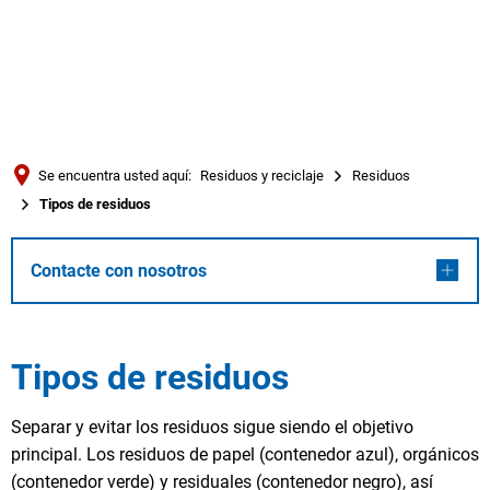
Türkçe
العربية
BUSQUE EN
Українська
Română
Se encuentra usted aquí:
Residuos y reciclaje
Residuos
Български
Tipos de residuos
Русский
Tipos
Português
Contacte con nosotros
de
Deutsch
MENÜ
residuos
Tipos de residuos
Separar y evitar los residuos sigue siendo el objetivo
principal. Los residuos de papel (contenedor azul), orgánicos
(contenedor verde) y residuales (contenedor negro), así