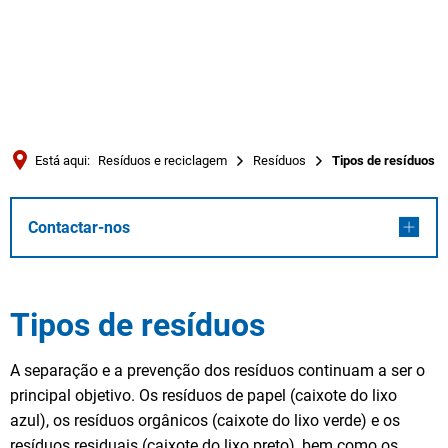
Türkçe
العربية
PESQUISAR
Українська
Română
Está aqui:
Resíduos e reciclagem
Resíduos
Tipos de resíduos
Български
Tipos
Русский
Contactar-nos
Português
de
Deutsch
MENÜ
resíduos
Tipos de resíduos
A separação e a prevenção dos resíduos continuam a ser o
principal objetivo. Os resíduos de papel (caixote do lixo
azul), os resíduos orgânicos (caixote do lixo verde) e os
resíduos residuais (caixote do lixo preto), bem como os