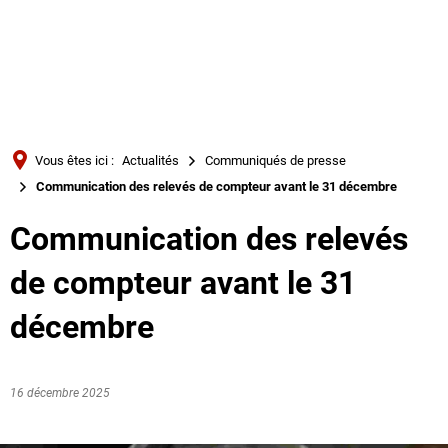
Türkçe
Українська
RECHERCHE
Polski
Português
Vous êtes ici :
Actualités
Communiqués de presse
Română
Communication des relevés de compteur avant le 31 décembre
Български
Communication des relevés
Русский
de compteur avant le 31
Deutsch
MENÜ
décembre
16 décembre 2025