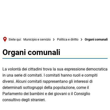
Türkçe
Українська
RICERCA
Polski
Português
Siete qui:
Municipio e servizio
Politica e diritto
Organi comunali
Română
Organi comunali
Organi
Български
Русский
comunali
La volontà dei cittadini trova la sua espressione democratica
Deutsch
MENÜ
in una serie di comitati. I comitati hanno ruoli e compiti
diversi. Alcuni comitati rappresentano gli interessi di
determinati sottogruppi della popolazione, come il
Parlamento dei bambini e dei giovani o il Consiglio
consultivo degli stranieri.