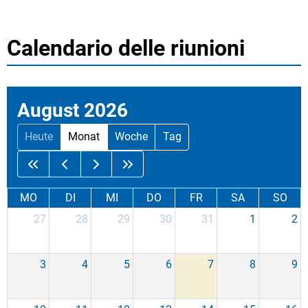
Calendario delle riunioni
August 2026
Heute
Monat
Woche
Tag
MO
DI
MI
DO
FR
SA
SO
27
28
29
30
31
1
2
3
4
5
6
7
8
9