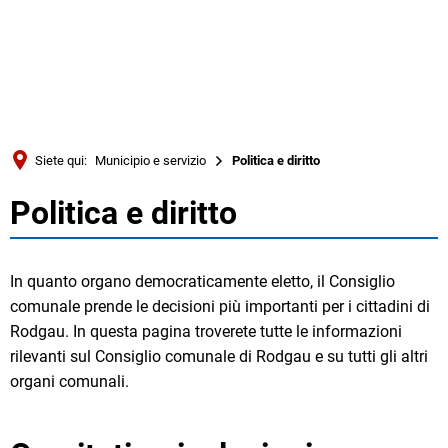
Türkçe
Українська
RICERCA
Polski
Português
Siete qui:
Municipio e servizio
Politica e diritto
Română
Politica e diritto
Politica
Български
Русский
e
In quanto organo democraticamente eletto, il Consiglio
Deutsch
MENÜ
diritto
comunale prende le decisioni più importanti per i cittadini di
Rodgau. In questa pagina troverete tutte le informazioni
rilevanti sul Consiglio comunale di Rodgau e su tutti gli altri
organi comunali.