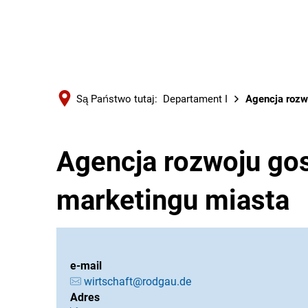
Są Państwo tutaj:
Departament I
Agencja rozw
Agencja rozwoju go
marketingu miasta
e-mail
wirtschaft@rodgau.de
Adres