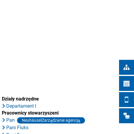
Türkçe
IEJSKIE
Українська
WYSZUKIWANIE
Polski
Português
Română
Български
Русский
Deutsch
MENÜ
Działy nadrzędne
Departament I
Pracownicy stowarzyszeni
Pan
NeuhäuselZarządzanie agencją
Pani Fluks