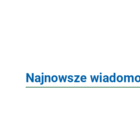
pl
Najnowsze wiadomo