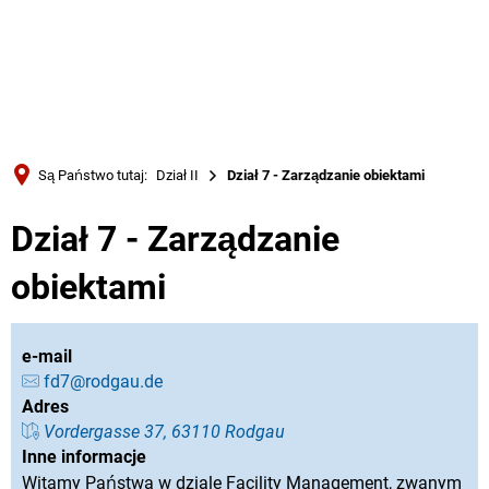
Türkçe
Українська
WYSZUKIWANIE
Polski
Português
Są Państwo tutaj:
Dział II
Dział 7 - Zarządzanie obiektami
Română
Dział 7 - Zarządzanie
Български
Русский
obiektami
Deutsch
MENÜ
e-mail
fd7@rodgau.de
Adres
Vordergasse 37, 63110 Rodgau
Inne informacje
Witamy Państwa w dziale Facility Management, zwanym