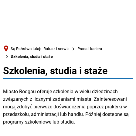
Türkçe
Українська
WYSZUKIWANIE
Polski
Português
Są Państwo tutaj:
Ratusz i serwis
Praca i kariera
Română
Szkolenia, studia i staże
Български
Szkolenia, studia i staże
Szkolenia,
Русский
studia
Deutsch
MENÜ
Miasto Rodgau oferuje szkolenia w wielu dziedzinach
i
związanych z licznymi zadaniami miasta. Zainteresowani
mogą zdobyć pierwsze doświadczenia poprzez praktyki w
staże
przedszkolu, administracji lub handlu. Później dostępne są
programy szkoleniowe lub studia.