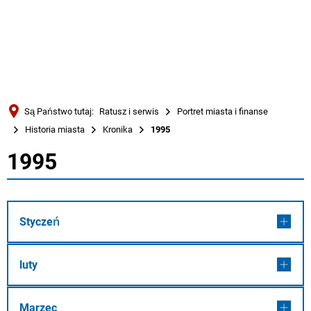
Türkçe
Українська
WYSZUKIWANIE
Polski
Português
Są Państwo tutaj:
Ratusz i serwis
Portret miasta i finanse
Română
Historia miasta
Kronika
1995
Български
1995
1995
Русский
Deutsch
MENÜ
Styczeń
luty
Marzec