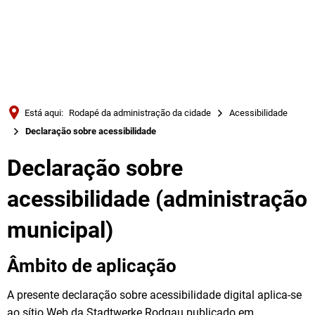
Türkçe
Українська
PESQUISAR
Polski
Português
Está aqui:
Rodapé da administração da cidade
Acessibilidade
Română
Declaração sobre acessibilidade
Български
Declaração sobre
Русский
acessibilidade (administração
Deutsch
MENÜ
municipal)
Âmbito de aplicação
A presente declaração sobre acessibilidade digital aplica-se
ao sítio Web da Stadtwerke Rodgau publicado em