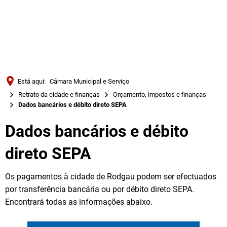
Türkçe
Українська
PESQUISAR
Polski
Português
Está aqui:
Câmara Municipal e Serviço
Română
Retrato da cidade e finanças
Orçamento, impostos e finanças
Dados bancários e débito direto SEPA
Български
Русский
Dados bancários e débito
Deutsch
MENÜ
direto SEPA
Os pagamentos à cidade de Rodgau podem ser efectuados
por transferência bancária ou por débito direto SEPA.
Encontrará todas as informações abaixo.