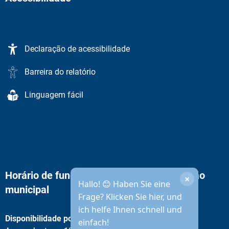
Declaração de acessibilidade
Barreira do relatório
Linguagem fácil
Horário de funcionamento da administração
×
Hallo! 😊 Haben Sie eine
municipal
Frage? Klicken Sie hier, und
ich helfe Ihnen schnell und
Disponibilidade por telefone
einfach!