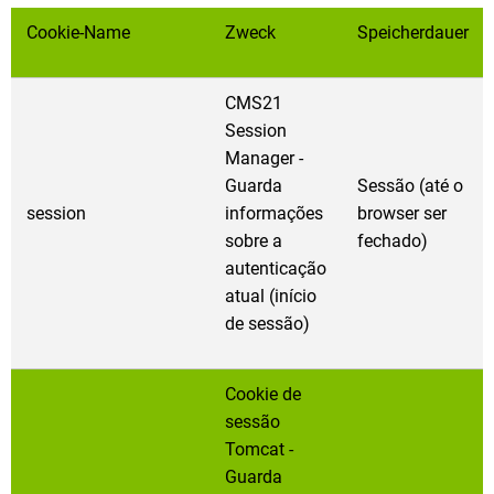
Cookie-Name
Zweck
Speicherdauer
CMS21
Session
Manager -
Guarda
Sessão (até o
session
informações
browser ser
sobre a
fechado)
autenticação
atual (início
de sessão)
Cookie de
sessão
Tomcat -
Guarda