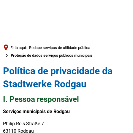
Türkçe
العربية
PESQUISAR
Українська
Română
Está aqui:
Rodapé serviços de utilidade pública
Български
Proteção de dados serviços públicos municipais
Русский
Política de privacidade da
Português
Stadtwerke Rodgau
Deutsch
MENÜ
I. Pessoa responsável
Serviços municipais de Rodgau
Philip-Reis-Straße 7
63110 Rodgau