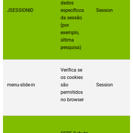
dados
JSESSIONID
específicos
Session
da sessão
(por
exemplo,
última
pesquisa)
Verifica se
os cookies
menu-slide-in
são
Session
permitidos
no browser