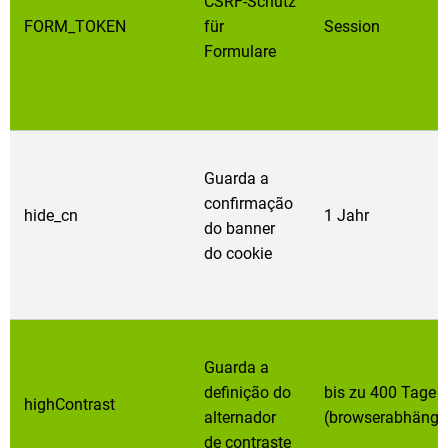
CSRF-Schutz
FORM_TOKEN
für
Session
Formulare
Guarda a
confirmação
hide_cn
1 Jahr
do banner
do cookie
Guarda a
definição do
bis zu 400 Tage
highContrast
alternador
(browserabhängi
de contraste