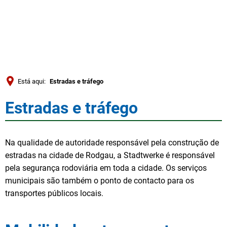
Türkçe
العربية
PESQUISAR
Українська
Română
Está aqui:
Estradas e tráfego
Български
Estradas e tráfego
Estradas
Русский
Português
e
Na qualidade de autoridade responsável pela construção de
Deutsch
MENÜ
tráfego
estradas na cidade de Rodgau, a Stadtwerke é responsável
pela segurança rodoviária em toda a cidade. Os serviços
municipais são também o ponto de contacto para os
transportes públicos locais.