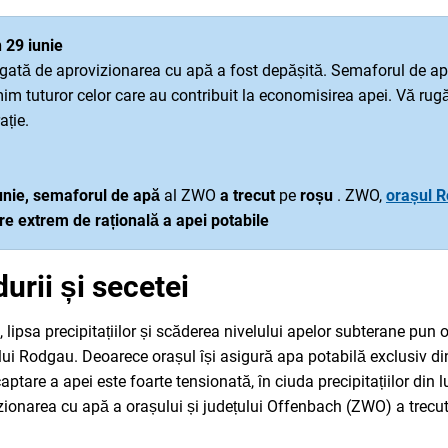
 29 iunie
legată de aprovizionarea cu apă a fost depășită. Semaforul de a
im tuturor celor care au contribuit la economisirea apei. Vă rug
ație.
unie,
semaforul de apă
al ZWO
a
trecut
pe
roșu
. ZWO,
orașul 
are extrem de rațională a apei potabile
urii și secetei
 lipsa precipitațiilor și scăderea nivelului apelor subterane pun o
i Rodgau. Deoarece orașul își asigură apa potabilă exclusiv din 
 captare a apei este foarte tensionată, în ciuda precipitațiilor din
zionarea cu apă a orașului și județului Offenbach (ZWO) a trecu