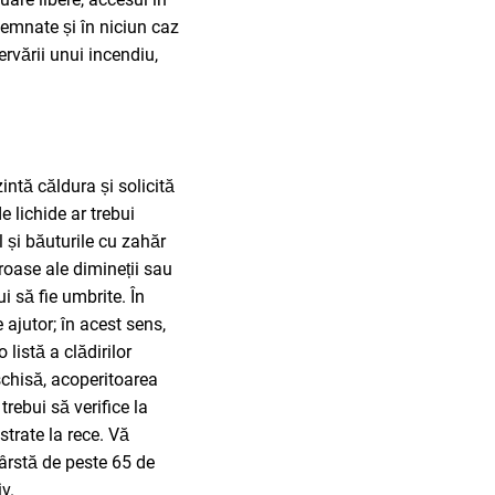
semnate și în niciun caz
ervării unui incendiu,
intă căldura și solicită
e lichide ar trebui
ul și băuturile cu zahăr
oroase ale dimineții sau
ui să fie umbrite. În
 ajutor; în acest sens,
o listă a clădirilor
schisă, acoperitoarea
trebui să verifice la
trate la rece. Vă
vârstă de peste 65 de
iv.