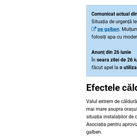
Comunicat actual din
Situația de urgență 
pe galben
. Mulțum
folosiți apa cu moder
Anunț din 26 iunie
În
seara zilei de 26 i
făcut apel la
o utiliz
Efectele căld
Valul extrem de căldură,
mai mare asupra orașulu
situația instalațiilor de
Asociația pentru aprovi
galben.