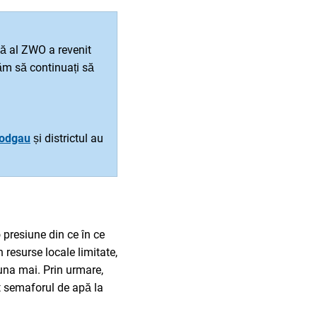
pă al ZWO a revenit
ăm să continuați să
Rodgau
și districtul au
 presiune din ce în ce
resurse locale limitate,
 luna mai. Prin urmare,
t semaforul de apă la