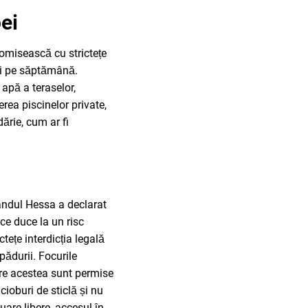
ei
nomisească cu strictețe
ri pe săptămână.
 apă a teraselor,
rea piscinelor private,
ărie, cum ar fi
landul Hessa a declarat
 ce duce la un risc
ctețe interdicția legală
ădurii. Focurile
care acestea sunt permise
cioburi de sticlă și nu
are libere, accesul în