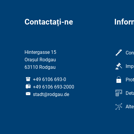
Contactați-ne
Infor
Hintergasse 15
Con
Orașul Rodgau
Imp
63110 Rodgau
+49 6106 693-0
Prot
+49 6106 693-2000
Det
stadt@rodgau.de
Alte