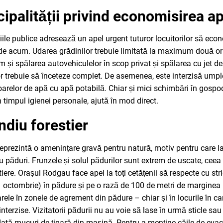
ipalității privind economisirea ap
iile publice adresează un apel urgent tuturor locuitorilor să eco
de acum. Udarea grădinilor trebuie limitată la maximum două o
 și spălarea autovehiculelor în scop privat și spălarea cu jet de
lor trebuie să înceteze complet. De asemenea, este interzisă umple
voarelor de apă cu apă potabilă. Chiar și mici schimbări în gospod
n timpul igienei personale, ajută în mod direct.
ndiu forestier
 reprezintă o amenințare gravă pentru natură, motiv pentru care 
ru păduri. Frunzele și solul pădurilor sunt extrem de uscate, ceea
tiere. Orașul Rodgau face apel la toți cetățenii să respecte cu stri
 octombrie) în pădure și pe o rază de 100 de metri de marginea p
tarele în zonele de agrement din pădure – chiar și în locurile în 
nterzise. Vizitatorii pădurii nu au voie să lase în urmă sticle sau 
dată mucuri de țigară din mașină. Pentru a menține căile de evacu