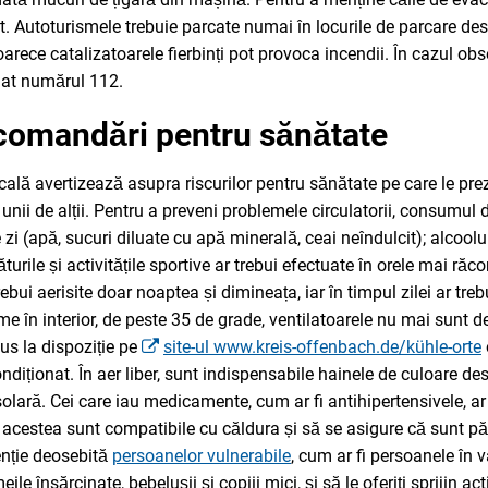
t. Autoturismele trebuie parcate numai în locurile de parcare de
arece catalizatoarele fierbinți pot provoca incendii. În cazul obs
iat numărul 112.
ecomandări pentru sănătate
ocală avertizează asupra riscurilor pentru sănătate pe care le prez
 unii de alții. Pentru a preveni problemele circulatorii, consumul d
 pe zi (apă, sucuri diluate cu apă minerală, ceai neîndulcit); alcool
urile și activitățile sportive ar trebui efectuate în orele mai răc
trebui aerisite doar noaptea și dimineața, iar în timpul zilei ar treb
me în interior, de peste 35 de grade, ventilatoarele nu mai sunt de
us la dispoziție pe
site-ul www.kreis-offenbach.de/kühle-orte
ndiționat. În aer liber, sunt indispensabile hainele de culoare de
solară. Cei care iau medicamente, cum ar fi antihipertensivele, ar 
acestea sunt compatibile cu căldura și să se asigure că sunt păs
enție deosebită
persoanelor vulnerabile
, cum ar fi persoanele în 
eile însărcinate, bebelușii și copiii mici, și să le oferiți sprijin act