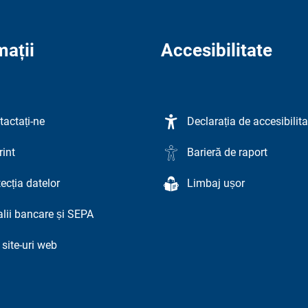
mații
Accesibilitate
tactați-ne
Declarația de accesibilita
rint
Barieră de raport
ecția datelor
Limbaj ușor
alii bancare și SEPA
 site-uri web