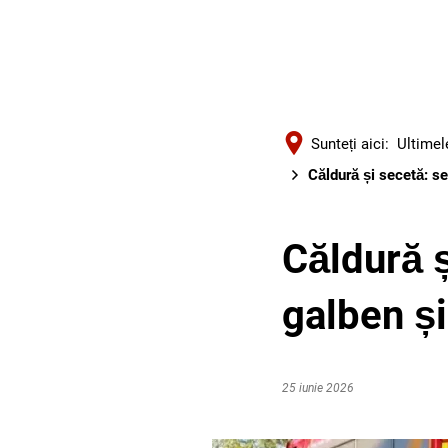
Sunteți aici:
Ultimele
Căldură și secetă: se
Căldură ș
galben și
25 iunie 2026