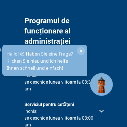
Programul de
funcționare al
administrației
municipale
te
×
Hallo! 😊 Haben Sie eine Frage?
Klicken Sie hier, und ich helfe
Ihnen schnell und einfach!
Disponibilitate prin telefon
Faceți clic pentru a ascunde alte ore de deschidere 
Închis:
se deschide lunea viitoare la 08:30
am
Serviciul pentru cetățeni
Faceți clic pentru a ascunde alte ore de deschidere 
Închis:
se deschide lunea viitoare la 08:00
am