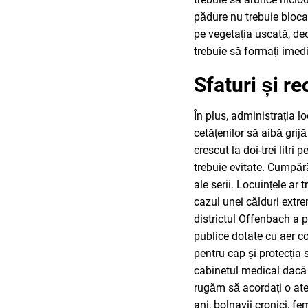
pădure nu trebuie bloca
pe vegetația uscată, deo
trebuie să formați imed
Sfaturi și r
În plus, administrația l
cetățenilor să aibă grijă
crescut la doi-trei litri
trebuie evitate. Cumpărăt
ale serii. Locuințele ar 
cazul unei călduri extre
districtul Offenbach a p
publice dotate cu aer co
pentru cap și protecția 
cabinetul medical dacă 
rugăm să acordați o at
ani, bolnavii cronici, fem