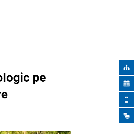
Türkçe
RĂRI ÎN ORAȘ
Українська
CĂUTARE
Polski
Português
Română
Български
Русский
ologic pe
Deutsch
MENÜ
re