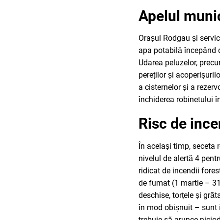
Apelul munic
Orașul Rodgau și servic
apa potabilă începând 
Udarea peluzelor, precum
pereților și acoperișuri
a cisternelor și a rezer
închiderea robinetului î
Risc de ince
În același timp, seceta
nivelul de alertă 4 pent
ridicat de incendii fores
de fumat (1 martie – 31
deschise, torțele și gră
în mod obișnuit – sunt i
trebuie să arunce nicio