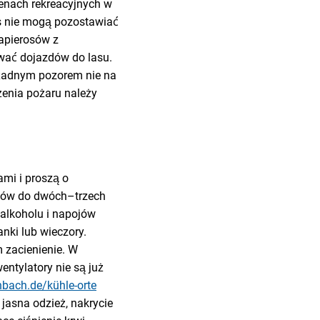
renach rekreacyjnych w
as nie mogą pozostawiać
papierosów z
wać dojazdów do lasu.
żadnym pozorem nie na
żenia pożaru należy
mi i proszą o
ynów do dwóch–trzech
 alkoholu i napojów
nki lub wieczory.
m zacienienie. W
ntylatory nie są już
nbach.de/kühle-orte
asna odzież, nakrycie