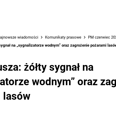
PRACE M
ajnowsze wiadomości
Komunikaty prasowe
PM czerwiec 202
 sygnał na „sygnalizatorze wodnym” oraz zagrożenie pożarami lasó
usza: żółty sygnał na
zatorze wodnym” oraz za
 lasów