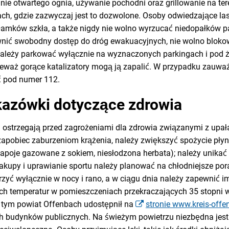
anie otwartego ognia, używanie pochodni oraz grillowanie na te
ach, gdzie zazwyczaj jest to dozwolone. Osoby odwiedzające l
dłamków szkła, a także nigdy nie wolno wyrzucać niedopałków 
ić swobodny dostęp do dróg ewakuacyjnych, nie wolno bloko
leży parkować wyłącznie na wyznaczonych parkingach i pod 
nieważ gorące katalizatory mogą ją zapalić. W przypadku zauwa
 pod numer 112.
kazówki dotyczące zdrowia
ostrzegają przed zagrożeniami dla zdrowia związanymi z upała
zapobiec zaburzeniom krążenia, należy zwiększyć spożycie pł
 napoje gazowane z sokiem, niesłodzona herbata); należy unikać
akupy i uprawianie sportu należy planować na chłodniejsze pora
rzyć wyłącznie w nocy i rano, a w ciągu dnia należy zapewnić i
h temperatur w pomieszczeniach przekraczających 35 stopni we
z tym powiat Offenbach udostępnił na
stronie www.kreis-offe
 budynków publicznych. Na świeżym powietrzu niezbędna jest j