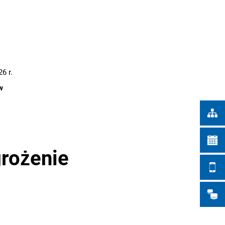
Türkçe
IEJSKIE
Українська
WYSZUKIWANIE
Polski
Português
6 r.
Română
w
Български
Русский
Deutsch
MENÜ
grożenie