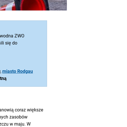
a wodna ZWO
li się do
,
miasto Rodgau
tną
tanowią coraz większe
onych zasobów
szczu w maju. W