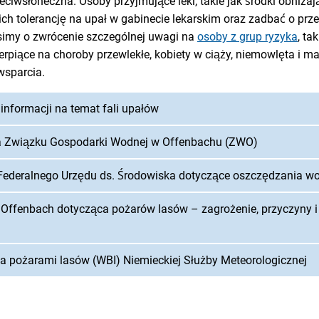
ciwsłoneczna. Osoby przyjmujące leki, takie jak środki obniżają
ch tolerancję na upał w gabinecie lekarskim oraz zadbać o pr
simy o zwrócenie szczególnej uwagi na
osoby z grup ryzyka
, ta
ierpiące na choroby przewlekłe, kobiety w ciąży, niemowlęta i mał
wsparcia.
informacji na temat fali upałów
a Związku Gospodarki Wodnej w Offenbachu (ZWO)
ederalnego Urzędu ds. Środowiska dotyczące oszczędzania w
 Offenbach dotycząca pożarów lasów – zagrożenie, przyczyny 
a pożarami lasów (WBI) Niemieckiej Służby Meteorologicznej