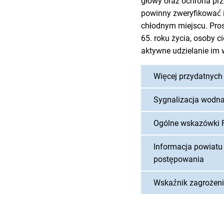
głowy oraz ochrona prze
powinny zweryfikować i
chłodnym miejscu. Pro
65. roku życia, osoby c
aktywne udzielanie im 
Więcej przydatnych 
Sygnalizacja wodn
Ogólne wskazówki F
Informacja powiatu
postępowania
Wskaźnik zagrożeni