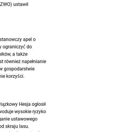
(ZWO) ustawił
stanowczy apel o
y ograniczyć do
ików, a także
st również napełnianie
 w gospodarstwie
ie korzyści.
iązkowy Hesja ogłosił
owoduje wysokie ryzyko
eganie ustawowego
d skraju lasu.