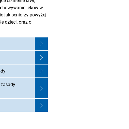
ce ciśnienie krwi,
zechowywanie leków w
kie jak seniorzy powyżej
e dzieci, oraz o
ody
i zasady