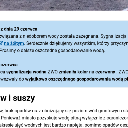
 z dnia 29 czerwca
 związana z niedoborem wody została zażegnana. Sygnalizacj
na żółtym
. Serdecznie dziękujemy wszystkim, którzy przyczyni
Prosimy o dalsze oszczędne gospodarowanie wodą.
 czerwca
wca
sygnalizacja wodna
ZWO
zmieniła kolor
na
czerwony
. ZWO
u wezwały do
wyjątkowo oszczędnego gospodarowania wodą pi
w i suszy
ów, brak opadów oraz obniżający się poziom wód gruntowych s
. Ponieważ miasto pozyskuje wodę pitną wyłącznie z ogranicz
zakresie ujęć wodnych jest bardzo napięta, pomimo opadów de