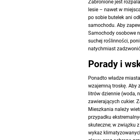
Zabronione jest rozpal
lesie – nawet w miejsc
po sobie butelek ani o
samochodu. Aby zapewn
Samochody osobowe na
suchej roślinności, po
natychmiast zadzwonić
Porady i ws
Ponadto władze miasta 
wzajemną troskę. Aby 
litrów dziennie (woda,
zawierających cukier. Z
Mieszkania należy wiet
przypadku ekstremalnyc
skuteczne; w związku 
wykaz klimatyzowanych