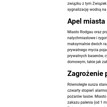
związku z tym Związek
sygnalizację wodną na k
Apel miasta
Miasto Rodgau oraz pr
natychmiastowe i rygor
maksymalnie dwóch razy
prywatnego mycia pojaz
prywatnych basenów, cy
domowym, takie jak zak
Zagrożenie 
Równolegle susza stano
czwarty stopień alarmo
pożarów lasów. Miasto
zakazu palenia (od 1 m