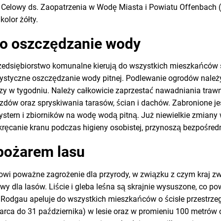
 Celowy ds. Zaopatrzenia w Wodę Miasta i Powiatu Offenbach 
olor żółty.
 o oszczędzanie wody
zedsiębiorstwo komunalne kierują do wszystkich mieszkańców 
ystyczne oszczędzanie wody pitnej. Podlewanie ogrodów należ
 w tygodniu. Należy całkowicie zaprzestać nawadniania trawn
dów oraz spryskiwania tarasów, ścian i dachów. Zabronione je
stern i zbiorników na wodę wodą pitną. Już niewielkie zmiany
ręcanie kranu podczas higieny osobistej, przynoszą bezpośredn
pożarem lasu
wi poważne zagrożenie dla przyrody, w związku z czym kraj zw
wy dla lasów. Liście i gleba leśna są skrajnie wysuszone, co p
 Rodgau apeluje do wszystkich mieszkańców o ścisłe przestrz
arca do 31 października) w lesie oraz w promieniu 100 metrów o