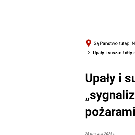
Są Państwo tutaj:
N
Upały i susza: żółty
Upały i s
„sygnali
pożarami
25 czerwca 2026 r.