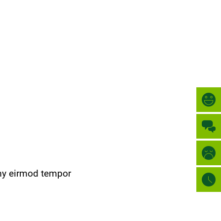
Türkçe
ORAȘ
العربية
CĂUTARE
Українська
Română
Български
Русский
Português
Deutsch
MENÜ
umy eirmod tempor