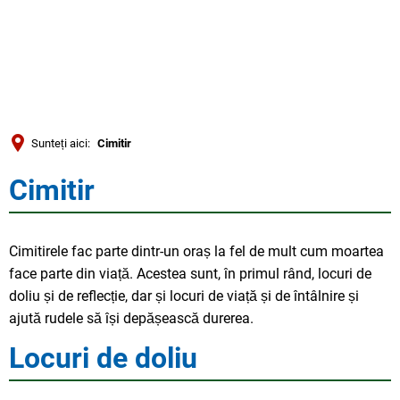
Türkçe
العربية
CĂUTARE
Українська
Română
Sunteți aici:
Cimitir
Български
Cimitir
Cimitir
Русский
Português
Cimitirele fac parte dintr-un oraș la fel de mult cum moartea
Deutsch
MENÜ
face parte din viață. Acestea sunt, în primul rând, locuri de
doliu și de reflecție, dar și locuri de viață și de întâlnire și
ajută rudele să își depășească durerea.
Locuri de doliu