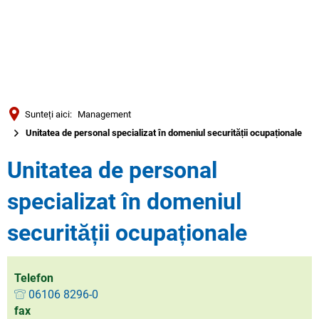
Türkçe
العربية
CĂUTARE
Українська
Română
Sunteți aici:
Management
Български
Unitatea de personal specializat în domeniul securității ocupaționale
Русский
Unitatea de personal
Português
specializat în domeniul
Deutsch
MENÜ
securității ocupaționale
Telefon
06106 8296-0
fax