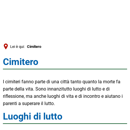
Türkçe
العربية
RICERCA
Українська
Română
Lei è qui:
Cimitero
Български
Cimitero
Cimitero
Русский
Português
I cimiteri fanno parte di una città tanto quanto la morte fa
Deutsch
MENÜ
parte della vita. Sono innanzitutto luoghi di lutto e di
riflessione, ma anche luoghi di vita e di incontro e aiutano i
parenti a superare il lutto.
Luoghi di lutto