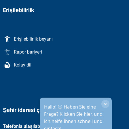
Erişilebilirlik
Erişilebilirlik beyanı
Rapor bariyeri
Kolay dil
×
Hallo! 😊 Haben Sie eine
Şehir idaresi çalışma saatleri
Frage? Klicken Sie hier, und
ich helfe Ihnen schnell und
Telefonla ulaşılabilirlik
einfach!