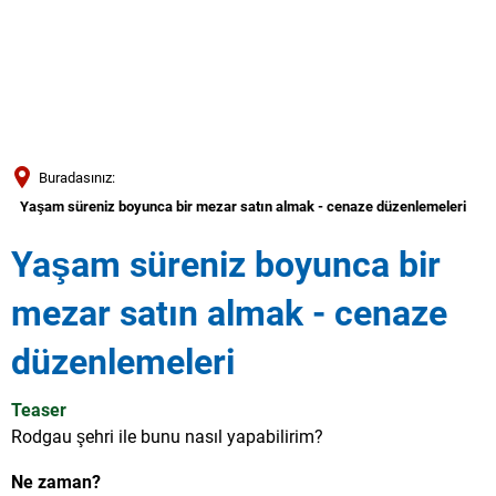
Türkçe
العربية
ARAMA
Українська
Română
Buradasınız:
Български
Yaşam süreniz boyunca bir mezar satın almak - cenaze düzenlemeleri
Русский
Yaşam süreniz boyunca bir
Português
mezar satın almak - cenaze
Deutsch
MENÜ
düzenlemeleri
Teaser
Rodgau şehri ile bunu nasıl yapabilirim?
Ne zaman?