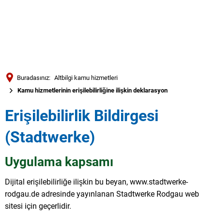
Türkçe
العربية
ARAMA
Українська
Română
Buradasınız:
Altbilgi kamu hizmetleri
Български
Kamu hizmetlerinin erişilebilirliğine ilişkin deklarasyon
Русский
Erişilebilirlik Bildirgesi
Português
(Stadtwerke)
Deutsch
MENÜ
Uygulama kapsamı
Dijital erişilebilirliğe ilişkin bu beyan, www.stadtwerke-
rodgau.de adresinde yayınlanan Stadtwerke Rodgau web
sitesi için geçerlidir.