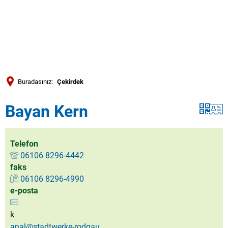
Türkçe
العربية
ARAMA
Українська
Română
Buradasınız:
Çekirdek
Български
Bayan Kern
Русский
Português
Deutsch
Telefon
MENÜ
06106 8296-4442
faks
06106 8296-4990
e-posta
k
anal@stadtwerke-rodgau.