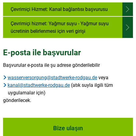
Çevrimiçi Hizmet: Kanal bağlantısı başvurusu
Çevrimiçi hizmet: Yağmur suyu - Yağmur suyu
ücretinin belirlenmesi için veri girişi
E-posta ile başvurular
Başvurular e-posta ile şu adrese gönderilebilir
wasserversorgung@stadtwerke-rodgau.de
veya
kanal@stadtwerke-rodgau.de
(atık suyla ilgili tüm
uygulamalar için)
gönderilecek.
Bize ulaşın