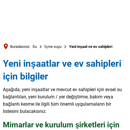
Türkçe
العربية
ARAMA
Українська
Română
Buradasınız:
Su
İçme suyu
Yeni inşaat ve ev sahipleri
Български
Yeni inşaatlar ve ev sahipleri
Русский
Português
için bilgiler
Deutsch
MENÜ
Aşağıda, yeni inşaatlar ve mevcut ev sahipleri için evsel su
bağlantıları, yeni kurulum / yer değiştirme, bakım veya
bağlantı kesme ile ilgili tüm önemli uygulamaların bir
listesini bulacaksınız.
Mimarlar ve kurulum şirketleri için