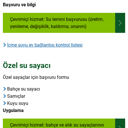
Başvuru ve bilgi
Çevrimiçi hizmet: Su temini başvurusu (üretim,
yenileme, değişiklik, kaldırma, onarım)
İçme suyu ev bağlantısı kontrol listesi
Özel su sayacı
Özel sayaçlar için başvuru formu
Bahçe su sayacı
Sarnıçlar
Kuyu suyu
Uygulama
Çevrimiçi hizmet: bahçe ve atık su sayaçlarının