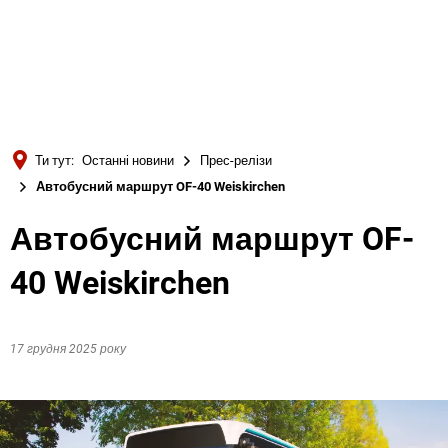
Türkçe
Українська
ПОШУК
Polski
Português
Ти тут:
Останні новини
Прес-релізи
Română
Автобусний маршрут OF-40 Weiskirchen
Български
Автобусний маршрут OF-
Русский
40 Weiskirchen
Deutsch
MENÜ
17 грудня 2025 року