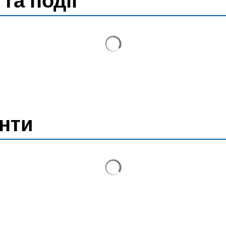
та події
Результати пошуку завант
анти
Результати пошуку завант