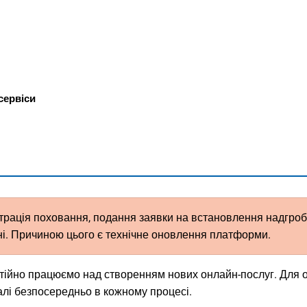
М
сервіси
єстрація поховання, подання заявки на встановлення надгроб
ні. Причиною цього є технічне оновлення платформи.
остійно працюємо над створенням нових онлайн-послуг. Для 
талі безпосередньо в кожному процесі.