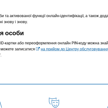
и та активованої функції онлайн-ідентифікації, а також дод
і знову і знову.
я особи
 ID-картки або переоформлення онлайн PIN-коду можна знай
 можете записатися
на прийом до Центру обслуговуванн
.