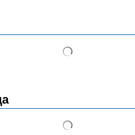
Результати пошуку завант
да
Результати пошуку завант