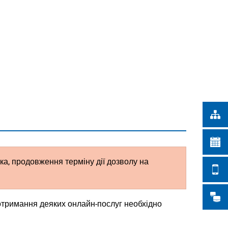
Türkçe
ІСЬКІ РОБОТИ
Українська
ПОШУК
Polski
Português
Română
Български
Русский
Deutsch
MENÜ
ка, продовження терміну дії дозволу на
отримання деяких онлайн-послуг необхідно