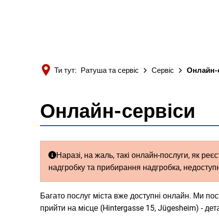
Ти тут:
Ратуша та сервіс
Сервіс
Онлайн-
Онлайн-сервіси
Онлайн-
сервіси
Наразі, на жаль, такі онлайн-послуги, як ре
надгробку та прибирання надгробка, недоступ
Багато послуг міста вже доступні онлайн. Ми п
прийти на місце (Hintergasse 15, Jügesheim) - де