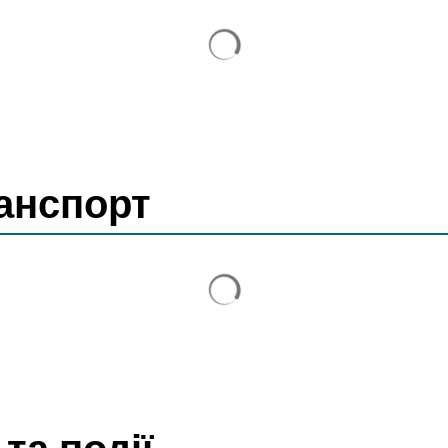
Результати пошуку завант
ранспорт
Результати пошуку завант